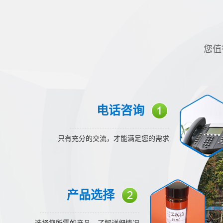
您值
电话咨询
只有充分的交流，才能满足您的需求
产品选择