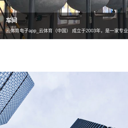
车间
云体育电子app_云体育（中国） 成立于2003年，是一家专