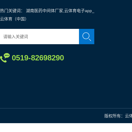
热门关键词： 湖南医药中间体厂家,云体育电子app_
云体育（中国）
0519-82698290
版权所有：云体