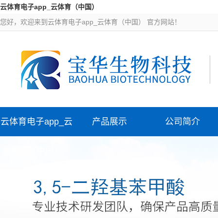
云体育电子app_云体育（中国）
您好，欢迎来到云体育电子app_云体育（中国） 官方网站！
云体育电子app_云
产品展示
公司简介
体育（中国）