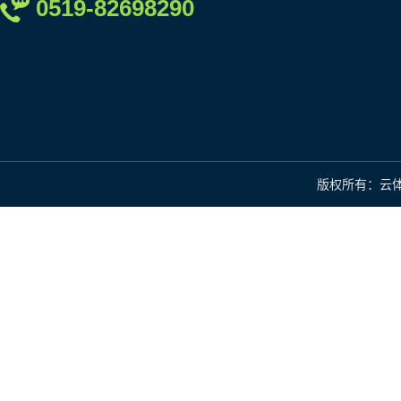
0519-82698290
版权所有：云体