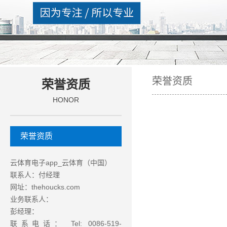
荣誉资质
荣誉资质
HONOR
荣誉资质
云体育电子app_云体育（中国）
联系人：付经理
网址：thehoucks.com
业务联系人：
彭经理：
联系电话： Tel: 0086-519-