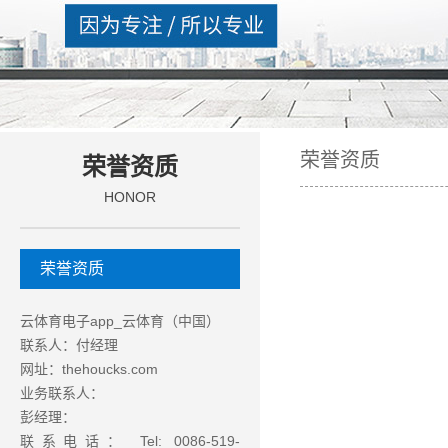
荣誉资质
荣誉资质
HONOR
荣誉资质
云体育电子app_云体育（中国）
联系人：付经理
网址：thehoucks.com
业务联系人：
彭经理：
联系电话： Tel: 0086-519-