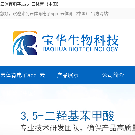
云体育电子app_云体育（中国）
您好，欢迎来到云体育电子app_云体育（中国） 官方网站！
云体育电子app_云
产品展示
公司简介
体育（中国）