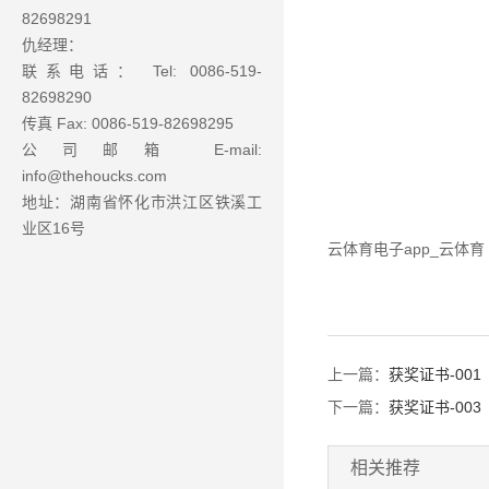
82698291
仇经理：
联系电话： Tel: 0086-519-
82698290
传真 Fax: 0086-519-82698295
公司邮箱 E-mail:
info@thehoucks.com
地址：湖南省怀化市洪江区铁溪工
业区16号
云体育电子app_云体育
上一篇：
获奖证书-001
下一篇：
获奖证书-003
相关推荐